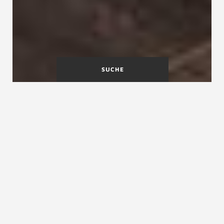
SUCHE
Welche Lösung für
barrierefreies Wohnen?
Barrierefreie Treppen kommen dem
zunehmenden Bedürfnis in Wohnungen
entgegen, den Lebensabend im eigenen Haus zu
verbringen. Alters- und Seniorengerechte
Wohnraum ist ein Ergebnis veränderter
Ansprüche der Generationen. Eine