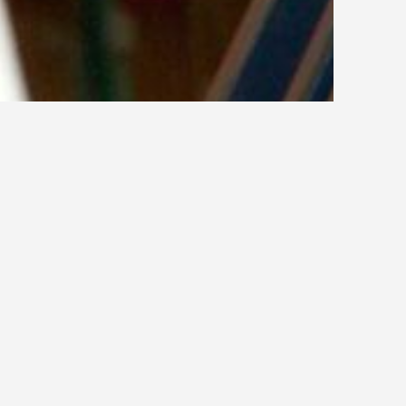
splätze bei Rimpel
ldungsplätze im Beruf
chler