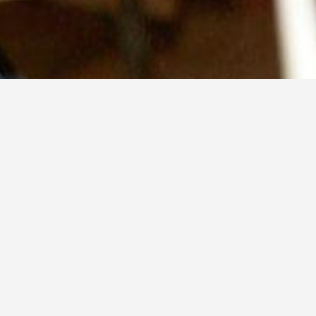
Ausbildung
utschland sind wir
Wir bieten auch Ausbi
ertem Fachpersonal.
ondern Möglichkeiten
Tischlerin / Tis
n Unternehmen der