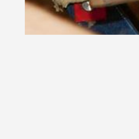
Wir suchen Sie!
Als führender Treppenhersteller in Ostde
ständig auf der Suche nach hoch motivi
Wir bieten Ihnen nicht nur einen Job, s
sich in einem kontinuierlich wachsende