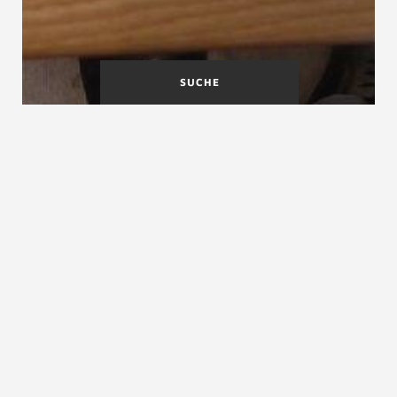
SUCHE
Mondholz
Musterbauordnung (MBO)
siehe
Landesbauordnungen
siehe
Landesbauordnungen in der Schweiz
siehe
Landesbauordnungen in Deutschland
siehe
Landesbauordnungen in Österreich
ZURÜCK ZUM LEXIKON