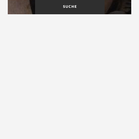
SUCHE
Treppenunfälle
Treppenverziehung
Treppenverbau
siehe
Nutzraumtreppe
ZURÜCK ZUM LEXIKON
NACH OBEN